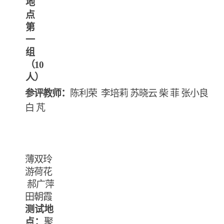
地
点
第
一
组
（
10
人）
参评教师：
陈利荣
李培莉
苏晓云
柴
菲
张小良
白
芃
薄双玲
游荷花
郝广萍
田朝霞
测试地
点：
聚