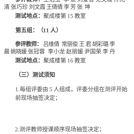
清
张巧珍
刘文霞
王倩倩
李
芳
张
坤
测试地点：
聚成楼第
15
教室
第五组
：（
11
人）
参评教师：
吕维倩
常丽俊
王
君
胡彩璐
李
晨
姚晓媛
张冠蓉
李小龙
赵丽媛
尹国荣
李
丹
测试地点：
聚成楼第
16
教室
（三）测试须知
1.每组评委由
5
人组成，评委分组在测评开始
前现场抽签决定；
2.测评教师授课顺序现场抽签决定；