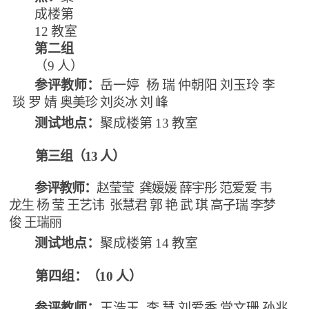
成楼第
12
教室
第二组
（
9
人）
参评教师：
岳一婷
杨
瑞
仲朝阳
刘玉玲
李
琰
罗
婧
奥美珍
刘炎冰
刘
峰
测试地点：
聚成楼第
13
教室
第三组（
13
人）
参评教师：
赵莹莹
龚媛媛
薛宇彤
范爱爱
韦
龙生
杨
莹
王艺讳
张慧君
郭
艳
武
琪
高子瑞
李梦
俊
王瑞丽
测试地点：
聚成楼第
14
教室
第四组
：（
10
人）
参评教师：
王浩玉
李
慧
刘爱香
党文珊
孙兆