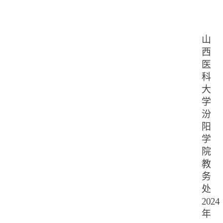
山
西
医
科
大
学
汾
阳
学
院
教
务
处
2024
年