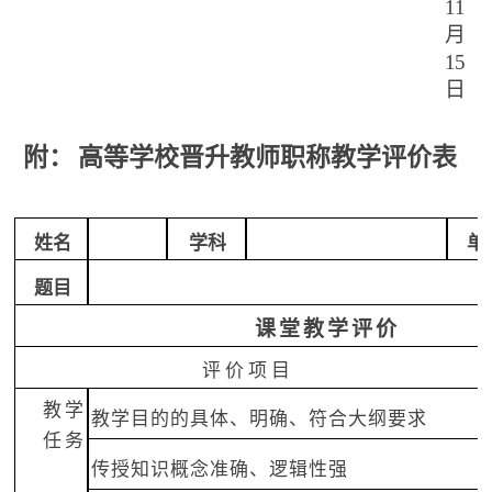
11
月
15
日
附：
高等学校晋升教师职称教学评价表
姓名
学科
单
题目
课
堂
教
学
评
价
评
价
项
目
教学
教学目的的具体、明确、符合大纲要求
任务
传授知识概念准确、逻辑性强