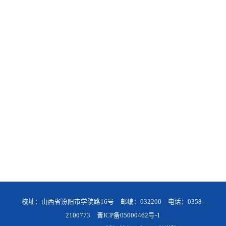
校址：山西省汾阳市学院路16号 邮编：032200 电话：0358-
2100773
晋ICP备05000462号-1