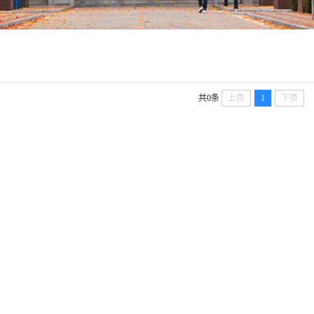
共0条
上页
1
下页