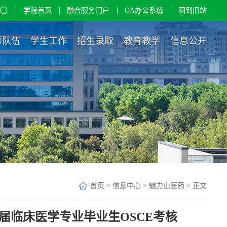
学院首页
融合服务门户
OA办公系统
回到旧站
师队伍
学生工作
招生录取
教育教学
信息公开
首页
>
信息中心
>
魅力山医药
> 正文
6届临床医学专业毕业生OSCE考核