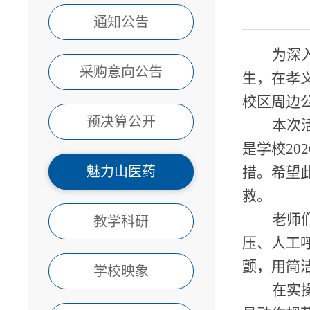
通知公告
为深
采购意向公告
生，
在
孝
校区周边
预决算公开
本次
是学校
2
魅力山医药
措。希望
救。
老师
教学科研
压、人工
颤，用简
学校映象
在
实