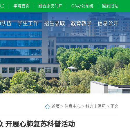
学院首页
融合服务门户
OA办公系统
回到旧站
师队伍
学生工作
招生录取
教育教学
信息公开
首页
>
信息中心
>
魅力山医药
> 正文
众 开展心肺复苏科普活动