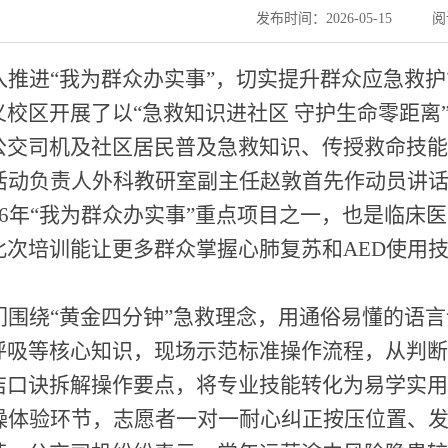
发布时间：2026-05-15
阅
入
推进
“我为群众办实事”，切实提升群众应急救
义校区开展
了以
“急救知识进社区 守护生命零距离
公交司机及社区居民普及急救知识、传授救命技
活动
负责人
外科教研室副主任赵敦
首先
作动员讲
026年“我为群众办实事”重点项目之一，也是临
此次培训
能
让更多群众掌握心肺复苏和
AED使用
们
围绕
“黄金四分钟”急救理念，用通俗易懂的语
呼吸等核心知识，现场示范标准操作流程，从判断
洁口诀拆解操作要点，将专业技能转化为易学实
操体验环节，志愿者
一对一
耐心纠正按压位置、