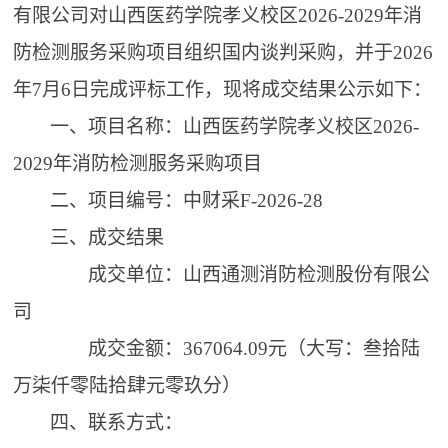
有限公司对山西医药学院孝义校区
2026-2029年消
防检测服务采购项目组织国内
谈判
采购，并于
202
6
年
7
月
6日
完成评标工作，现将成交结果公示如下：
一、
项目名称：山西医药学院孝义校区
2026-
2029年消防检测服务采购项目
二、
项目编号：中财采
F-202
6-28
三、
成交结果
成交单位：山西通测消防检测股份有限公
司
成交金额：
367064.09
元
（大写：
叁拾陆
万柒仟零陆拾肆元零玖分
）
四、
联系方式：