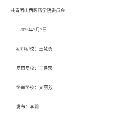
共青团
山西医药学院
委员会
202
6
年
5
月
7
日
初审初校：王慧勇
复审复校：王建荣
终审终校：文丽芳
发布：李莉