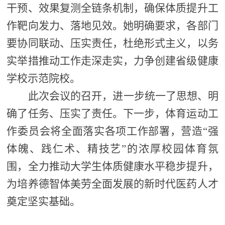
干预、效果复测全链条机制，确保体质提升工
作靶向发力、落地见效。她明确要求，各部门
要协同联动、压实责任，杜绝形式主义，以务
实举措推动工作走深走实，力争创建省级健康
学校示范院校。
此次会议的召开，进一步统一了思想、明
确了任务、压实了责任。下一步，体育运动工
作委员会将全面落实各项工作部署，营造“强
体魄、践仁术、精技艺”的浓厚校园体育氛
围，全力推动大学生体质健康水平稳步提升，
为培养德智体美劳全面发展的新时代医药人才
奠定坚实基础。