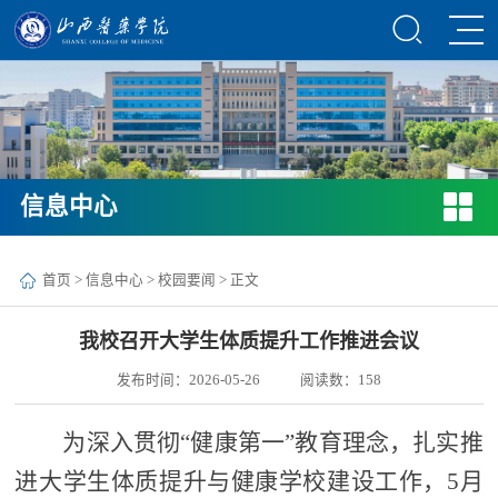
信息中心
首页
>
信息中心
>
校园要闻
> 正文
我校召开大学生体质提升工作推进会议
发布时间：2026-05-26
阅读数：
158
为深入贯彻“健康第一”教育理念，扎实推
进大学生体质提升与健康学校建设工作，5月