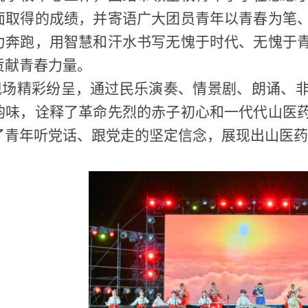
面取得的成绩，并寄语广大团员青年以青春为笔
力奔跑，用智慧和汗水书写无愧于时代、无愧于
贡献青春力量。
现场精彩纷呈，通过民乐演奏、情景剧、朗诵、
韵味，诠释了革命先烈的赤子初心和一代代山医
了青年听党话、跟党走的坚定信念，展现出山医