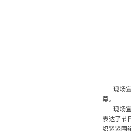
现场宣
幕。
现场
表达了节
织紧紧围