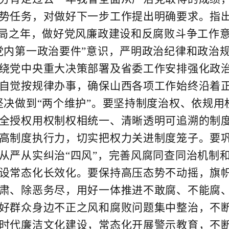
势任务，对做好下一步工作提出明确要求。指出
开局之年，做好党风廉政建设和反腐败斗争工作
党内第一政治要件”意识，严明政治纪律和政治
绕党中央重大决策部署及省委工作安排强化政
自觉按规律办事，确保山西各项工作始终沿着正
坚决做到“两个维护”。要坚持制度治权、依规
全授权用权制权相统一、清晰透明可追溯的制度
高制度执行力，切实把权力关进制度笼子。要
从严从实纠治“四风”，完善风腐同查同治机制
设常态化长效化。要保持高压态势不动摇，旗
肃、除恶务尽，用好一体推进不敢腐、不能腐
好群众身边不正之风和腐败问题集中整治，不
时代廉洁文化建设，常态化开展警示教育，不