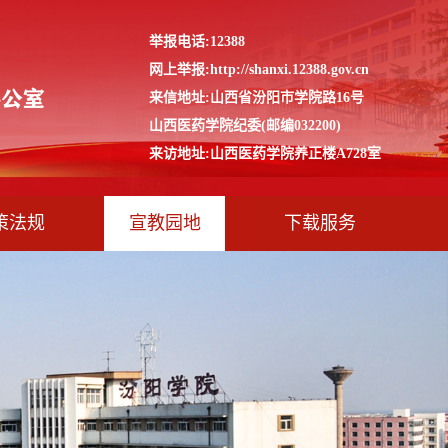
举报电话:12388
网上举报:http://shanxi.12388.gov.cn
来信地址:山西省汾阳市学院路16号
山西医药学院纪委(邮编032200)
来访地址:山西医药学院养正楼A728室
策法规
宣教园地
下载服务